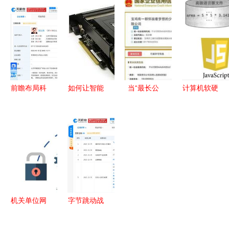
的发展
《编码隐匿
技与实体协
gps系统产
（叁）——
在计算机软
同发力，多
品列表
计算机软硬
硬件背后的
家上市公司
件开发
语言》与
战略提速
CSDN下载
资源
前瞻布局科
如何让智能
当“最长公
计算机软硬
技赛道 创
散热显卡的
司名”火上
件开发中的
业黑马成立
风扇一直转
热搜 刻公
Java语言概
北京科技公
计算机软硬
章的要疯
述
司，深耕计
件开发解析
了，网友笑
算机软硬件
到崩
研发
机关单位网
字节跳动战
络安全必修
略投资飞榴