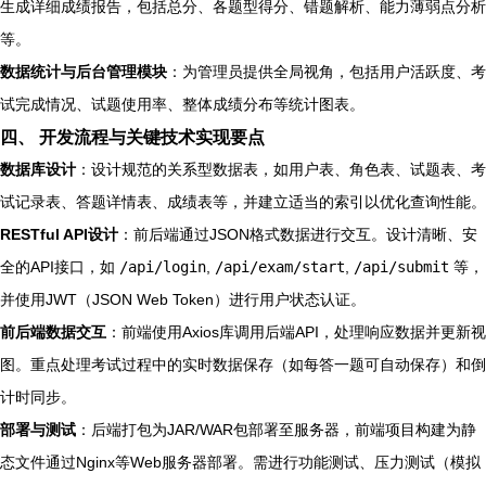
生成详细成绩报告，包括总分、各题型得分、错题解析、能力薄弱点分析
等。
数据统计与后台管理模块
：为管理员提供全局视角，包括用户活跃度、考
试完成情况、试题使用率、整体成绩分布等统计图表。
四、 开发流程与关键技术实现要点
数据库设计
：设计规范的关系型数据表，如用户表、角色表、试题表、考
试记录表、答题详情表、成绩表等，并建立适当的索引以优化查询性能。
RESTful API设计
：前后端通过JSON格式数据进行交互。设计清晰、安
全的API接口，如
/api/login
,
/api/exam/start
,
/api/submit
等，
并使用JWT（JSON Web Token）进行用户状态认证。
前后端数据交互
：前端使用Axios库调用后端API，处理响应数据并更新视
图。重点处理考试过程中的实时数据保存（如每答一题可自动保存）和倒
计时同步。
部署与测试
：后端打包为JAR/WAR包部署至服务器，前端项目构建为静
态文件通过Nginx等Web服务器部署。需进行功能测试、压力测试（模拟